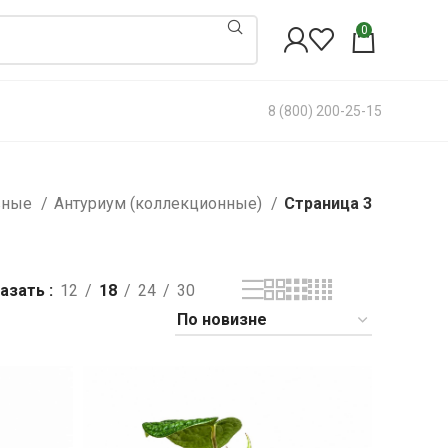
0
8 (800) 200-25-15
вные
Антуриум (коллекционные)
Страница 3
азать
12
18
24
30