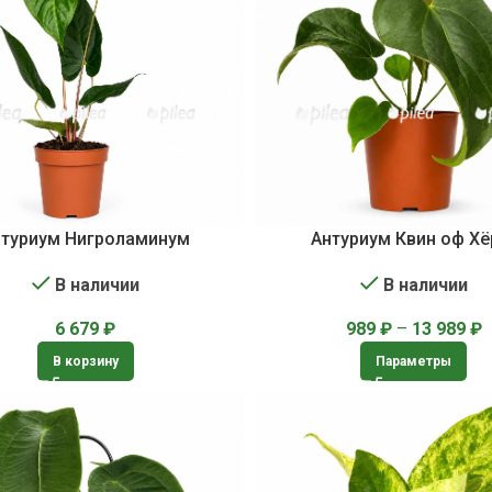
нтуриум Нигроламинум
Антуриум Квин оф Хё
В наличии
В наличии
6 679
₽
989
₽
–
13 989
₽
В корзину
Параметры