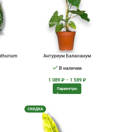
thurium
Антуриум Балаоанум
В наличии
1 089
₽
–
1 589
₽
Параметры
СКИДКА