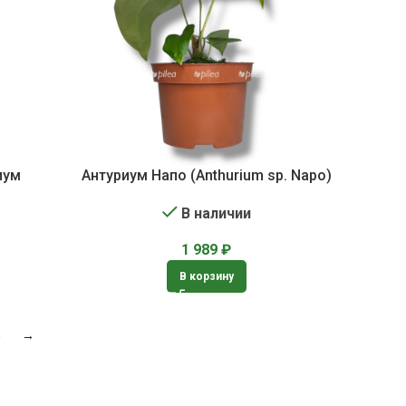
иум
Антуриум Напо (Anthurium sp. Napo)
В наличии
1 989
₽
В корзину
5
→