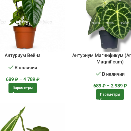
Антуриум Вейча
Антуриум Магнификум (An
Magnificum)
В наличии
В наличии
689
₽
–
4 789
₽
689
₽
–
2 989
₽
Параметры
Параметры