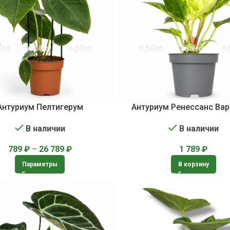
Антуриум Пелтигерум
Антуриум Ренесcанс Вар
В наличии
В наличии
789
₽
–
26 789
₽
1 789
₽
Параметры
В корзину