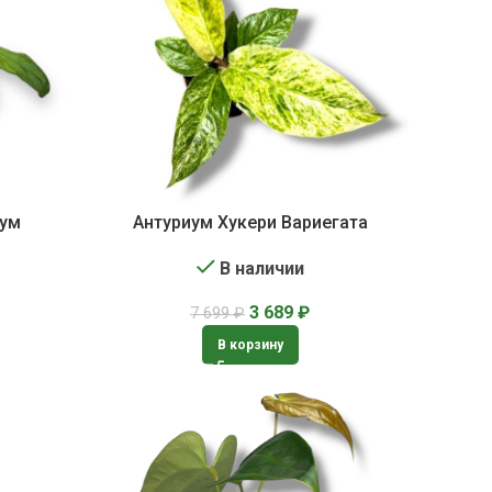
рум
Антуриум Хукери Вариегата
В наличии
3 689
₽
7 699
₽
В корзину