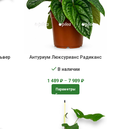
львер
Антуриум Люксурианс Радиканс
В наличии
1 489
₽
–
7 989
₽
Параметры