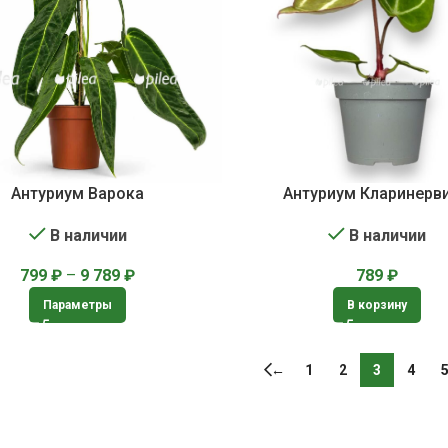
Антуриум Варока
Антуриум Кларинерв
В наличии
В наличии
799
₽
–
9 789
₽
789
₽
Параметры
В корзину
←
1
2
3
4