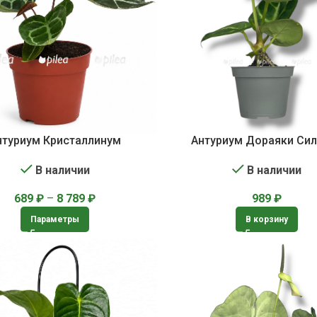
нтуриум Кристаллинум
Антуриум Дораяки Си
В наличии
В наличии
689
₽
–
8 789
₽
989
₽
Параметры
В корзину