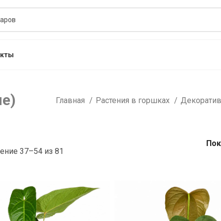
акты
е)
Главная
Растения в горшках
Декорати
Пок
ение 37–54 из 81