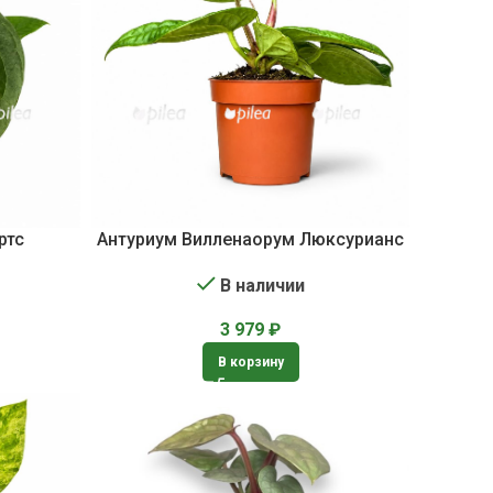
ртс
Антуриум Вилленаорум Люксурианс
В наличии
3 979
₽
В корзину