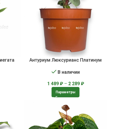
иегата
Антуриум Люксурианс Платинум
В наличии
1 489
₽
–
2 289
₽
Параметры