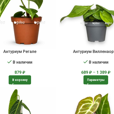
Антуриум Регале
Антуриум Вилленао
В наличии
В наличии
879
₽
689
₽
–
1 389
₽
В корзину
Параметры