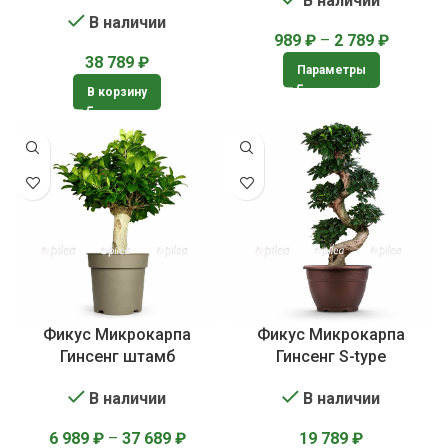
В наличии
В наличии
989
₽
–
2 789
₽
38 789
₽
Параметры
В корзину
Фикус Микрокарпа
Фикус Микрокарпа
Гинсенг штамб
Гинсенг S-type
В наличии
В наличии
6 989
₽
–
37 689
₽
19 789
₽