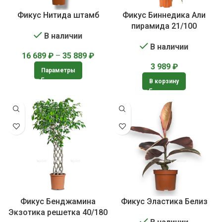
Фикус Нитида штамб
Фикус Биннедика Али
пирамида 21/100
В наличии
В наличии
16 689
₽
–
35 889
₽
3 989
₽
Параметры
В корзину
Фикус Бенджамина
Фикус Эластика Белиз
Экзотика решетка 40/180