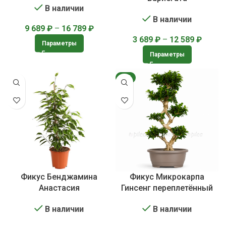
В наличии
В наличии
9 689
₽
–
16 789
₽
3 689
₽
–
12 589
₽
Параметры
Параметры
ХИТ
Фикус Бенджамина
Фикус Микрокарпа
Анастасия
Гинсенг переплетённый
В наличии
В наличии