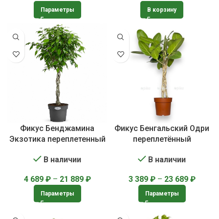
Параметры
В корзину
Фикус Бенджамина
Фикус Бенгальский Одри
Экзотика переплетенный
переплетённый
В наличии
В наличии
4 689
₽
–
21 889
₽
3 389
₽
–
23 689
₽
Параметры
Параметры