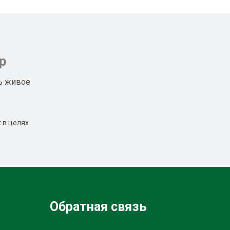
р
ь живое
 в целях
Обратная связь