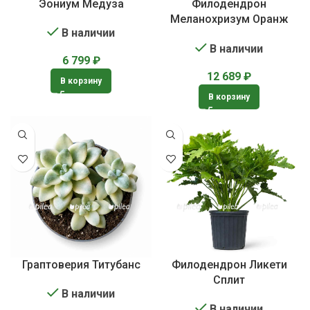
Эониум Медуза
Филодендрон
Меланохризум Оранж
В наличии
Вариегата
В наличии
6 799
₽
12 689
₽
В корзину
В корзину
Граптоверия Титубанс
Филодендрон Ликети
Сплит
В наличии
В наличии