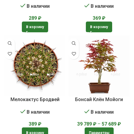
В наличии
В наличии
289
₽
369
₽
В корзину
В корзину
Мелокактус Бродвей
Бонсай Клён Мойоги
В наличии
В наличии
389
₽
39 789
₽
–
57 689
₽
В корзину
Параметры