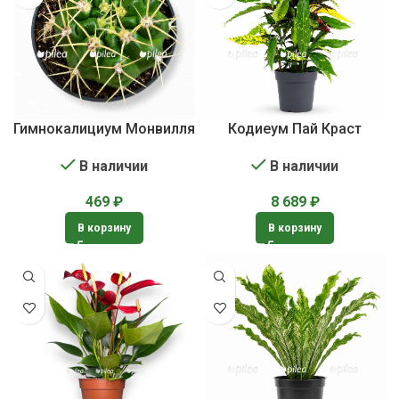
Гимнокалициум Монвилля
Кодиеум Пай Краст
В наличии
В наличии
469
₽
8 689
₽
В корзину
В корзину