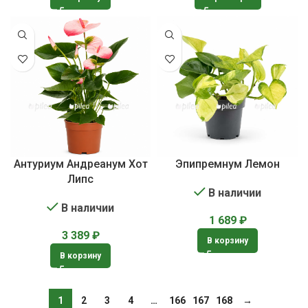
Антуриум Андреанум Хот
Эпипремнум Лемон
Липс
В наличии
В наличии
1 689
₽
3 389
₽
В корзину
В корзину
1
2
3
4
…
166
167
168
→