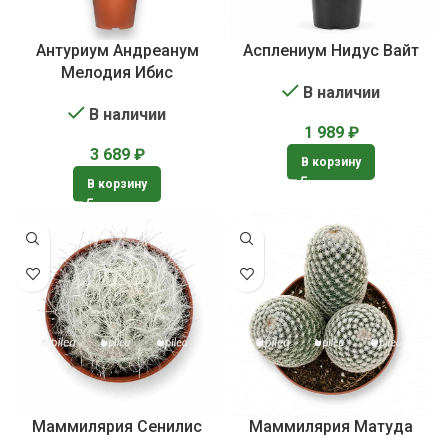
Антуриум Андреанум
Асплениум Нидус Вайт
Мелодия Ибис
В наличии
В наличии
1 989
₽
3 689
₽
В корзину
В корзину
Маммилярия Сенилис
Маммилярия Матуда