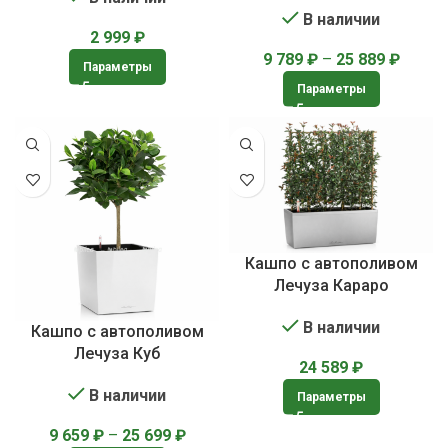
В наличии
2 999
₽
9 789
₽
–
25 889
₽
Параметры
Параметры
Кашпо с автополивом
Лечуза Караро
В наличии
Кашпо с автополивом
Лечуза Куб
24 589
₽
В наличии
Параметры
9 659
₽
–
25 699
₽