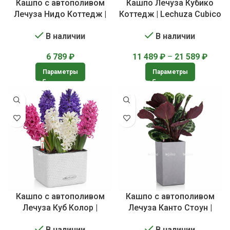
Кашпо с автополивом
Кашпо Лечуза Кубико
Лечуза Нидо Коттедж |
Коттедж | Lechuza Cubico
Lechuza Nido Cottage
Cottage
В наличии
В наличии
6 789
₽
11 489
₽
–
21 589
₽
Параметры
Параметры
Кашпо с автополивом
Кашпо с автополивом
Лечуза Куб Колор |
Лечуза Канто Стоун |
Lechuza Cube Color
Lechuza CANTO Stone
В наличии
В наличии