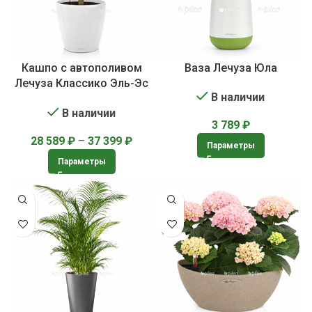
Кашпо с автополивом
Ваза Лечуза Юла
Лечуза Классико Эль-Эс
В наличии
| Lechuza LS CLASSICO
В наличии
3 789
₽
28 589
₽
–
37 399
₽
Параметры
Параметры