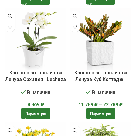
Кашпо с автополивом
Кашпо с автополивом
Лечуза Орхидея | Lechuza
Лечуза Куб Коттедж |
ORCHIDEA
Lechuza Cube Cottage
В наличии
В наличии
8 869
₽
11 789
₽
–
22 789
₽
Параметры
Параметры