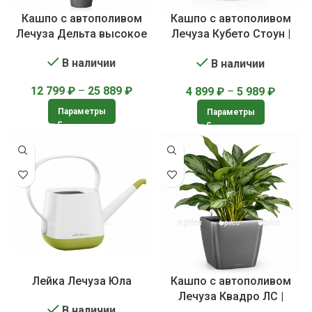
Кашпо с автополивом
Кашпо с автополивом
Лечуза Дельта высокое
Лечуза Кубето Стоун |
Lechuza CUBETO Stone
В наличии
В наличии
12 799
₽
–
25 889
₽
4 899
₽
–
5 989
₽
Параметры
Параметры
Лейка Лечуза Юла
Кашпо с автополивом
Лечуза Квадро ЛС |
В наличии
Lechuza Quadro LS