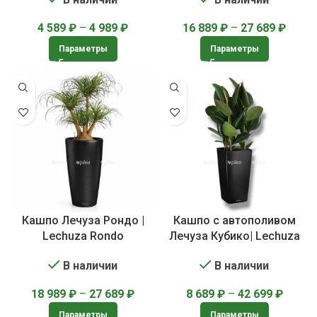
4 589
₽
–
4 989
₽
16 889
₽
–
27 689
₽
Параметры
Параметры
Кашпо Лечуза Рондо |
Кашпо с автополивом
Lechuza Rondo
Лечуза Кубико| Lechuza
Cubico
В наличии
В наличии
18 989
₽
–
27 689
₽
8 689
₽
–
42 699
₽
Параметры
Параметры