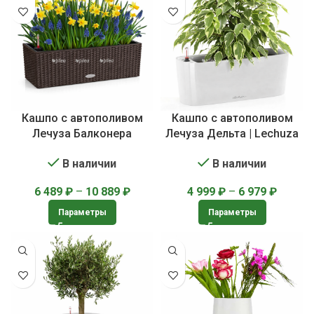
Кашпо с автополивом
Кашпо с автополивом
Лечуза Балконера
Лечуза Дельта | Lechuza
Коттедж | Lechuza
Delta
В наличии
В наличии
Balconera Cottage
6 489
₽
–
10 889
₽
4 999
₽
–
6 979
₽
Параметры
Параметры