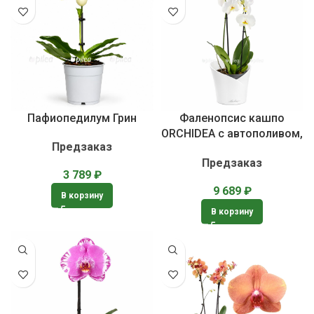
Пафиопедилум Грин
Фаленопсис кашпо
ORCHIDEA с автополивом,
Предзаказ
живое комнатное
Предзаказ
растение
3 789
₽
9 689
₽
В корзину
В корзину