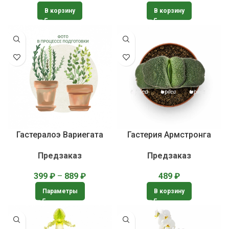
В корзину
В корзину
Гастералоэ Вариегата
Гастерия Армстронга
Предзаказ
Предзаказ
399
₽
–
889
₽
489
₽
Параметры
В корзину