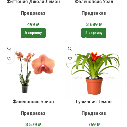
Фиттония Джоли Лемон
Фаленопсис Урал
Предзаказ
Предзаказ
499
₽
3 689
₽
В корзину
В корзину
Фаленопсис Брион
Гузмания Темпо
Предзаказ
Предзаказ
3 579
₽
769
₽