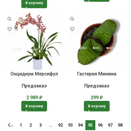
В корзину
Онцидиум Мерсифул
Гастерия Минима
Предзаказ
Предзаказ
2 989
₽
299
₽
В корзину
В корзину
←
1
2
3
…
92
93
94
95
96
97
98