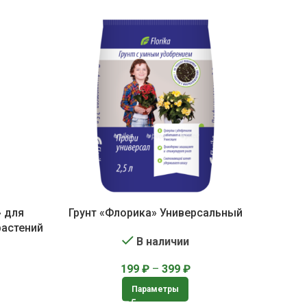
» для
Грунт «Флорика» Универсальный
растений
В наличии
199
₽
–
399
₽
Параметры