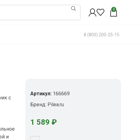
0
8 (800) 200-25-15
Артикул:
166669
ник с
Бренд:
Pilea.ru
1 589
₽
ильное
ей и