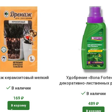
ж керамзитовый мелкий
Удобрение «Bona Forte
декоративно-лиственных 
В наличии
В наличии
169
₽
489
₽
В корзину
В корзину