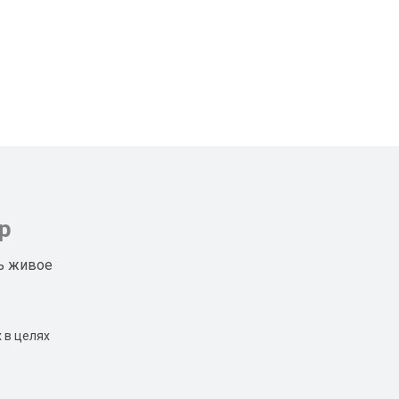
р
ь живое
 в целях