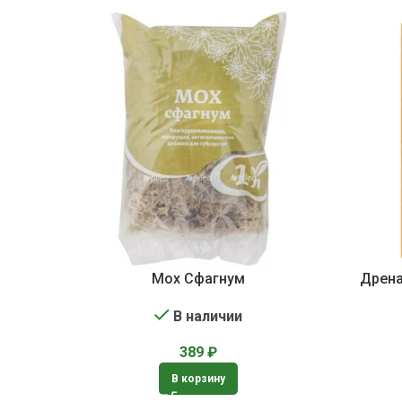
Мох Сфагнум
Дрена
В наличии
389
₽
В корзину