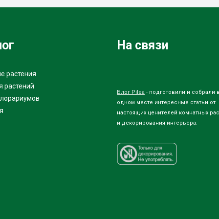
лог
На связи
е растения
я растений
Блог Pilea
- подготовили и собрали 
флорариумов
одном месте интересные статьи от
я
настоящих ценителей комнатных ра
и декорирования интерьера.