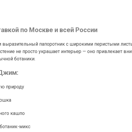
авкой по Москве и всей России
й и выразительный папоротник с широкими перистыми лис
стение не просто украшает интерьер — оно привлекает вн
ычной ботаники.
 Джим:
ую природу
оршка
сного кашпо
 ботаник-микс