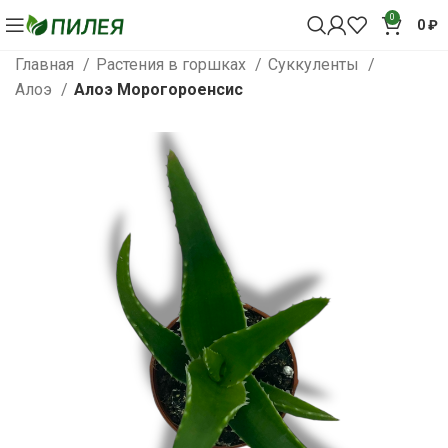
0
0
₽
Главная
Растения в горшках
Суккуленты
Алоэ
Алоэ Морогороенсис