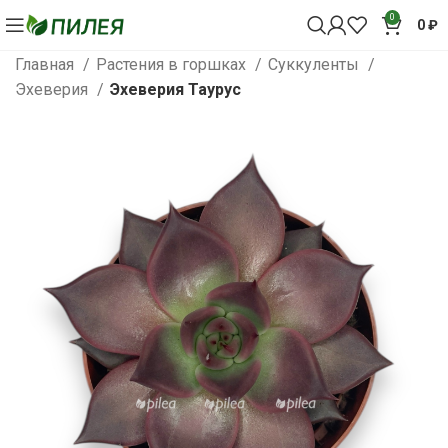
0
0
₽
Главная
Растения в горшках
Суккуленты
Эхеверия
Эхеверия Таурус