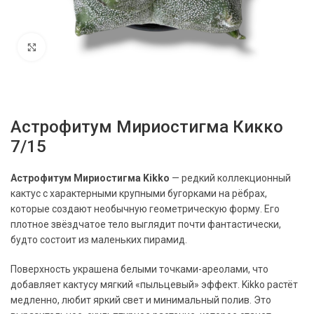
Нажмите, чтобы увеличить
Астрофитум Мириостигма Кикко
7/15
Астрофитум Мириостигма Kikko
— редкий коллекционный
кактус с характерными крупными бугорками на рёбрах,
которые создают необычную геометрическую форму. Его
плотное звёздчатое тело выглядит почти фантастически,
будто состоит из маленьких пирамид.
Поверхность украшена белыми точками-ареолами, что
добавляет кактусу мягкий «пыльцевый» эффект.
Kikko
растёт
медленно, любит яркий свет и минимальный полив. Это