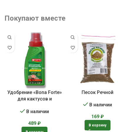
Покупают вместе
Удобрение «Bona Forte»
Песок Речной
для кактусов и
В наличии
суккулентов
В наличии
169
₽
489
₽
В корзину
В корзину