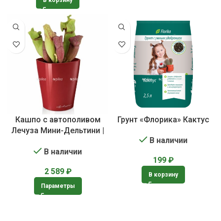
Кашпо с автополивом
Грунт «Флорика» Кактус
Лечуза Мини-Дельтини |
В наличии
Lechuza Mini-DELTINI
В наличии
199
₽
2 589
₽
В корзину
Параметры