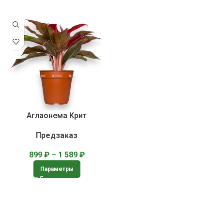
Аглаонема Крит
Предзаказ
899
₽
–
1 589
₽
Параметры