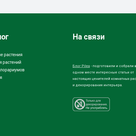
лог
На связи
е растения
я растений
Блог Pilea
- подготовили и собрали 
флорариумов
одном месте интересные статьи от
я
настоящих ценителей комнатных ра
и декорирования интерьера.