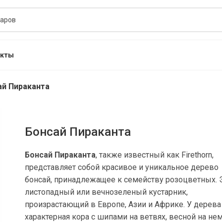
акты
ай Пираканта
Бонсай Пираканта
Бонсай Пираканта
, также известный как Firethorn,
представляет собой красивое и уникальное дерево
бонсай, принадлежащее к семейству розоцветных. 
листопадный или вечнозеленый кустарник,
произрастающий в Европе, Азии и Африке. У дерева
характерная кора с шипами на ветвях, весной на не