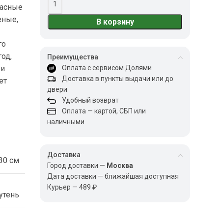
расные
еные,
В корзину
го
од,
Преимущества
ри
Оплата с сервисом Долями
Доставка в пункты выдачи или до
ет
двери
Удобный возврат
Оплата — картой, СБП или
наличными
Доставка
30 см
Город доставки —
Москва
Дата доставки — ближайшая доступная
Курьер — 489 ₽
утень