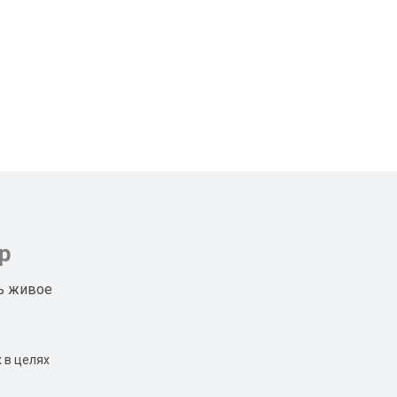
р
ь живое
 в целях