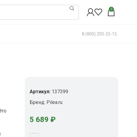
0
8 (800) 200-25-15
Артикул:
137399
Бренд:
Pilea.ru
Это
5 689
₽
м