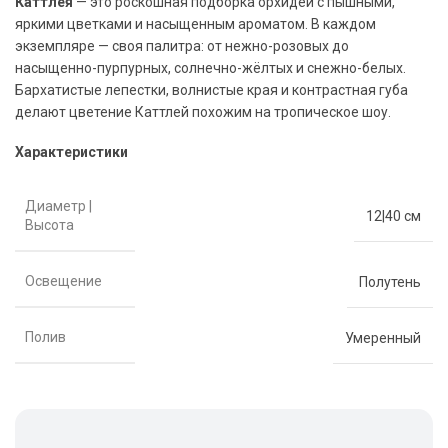
Каттлея
— это роскошная подборка орхидей с пышными,
яркими цветками и насыщенным ароматом. В каждом
экземпляре — своя палитра: от нежно-розовых до
насыщенно-пурпурных, солнечно-жёлтых и снежно-белых.
Бархатистые лепестки, волнистые края и контрастная губа
делают цветение Каттлей похожим на тропическое шоу.
Характеристики
Диаметр |
12|40 см
Высота
Освещение
Полутень
Полив
Умеренный