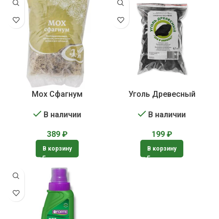
Мох Сфагнум
Уголь Древесный
В наличии
В наличии
389
₽
199
₽
В корзину
В корзину