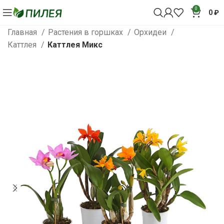
0
0
₽
Главная
Растения в горшках
Орхидеи
Каттлея
Каттлея Микс