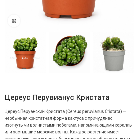
Нажмите, чтобы увеличить
Цереус Перувианус Кристата
Цереус Перуанский Кристата (Cereus peruvianus Cristata) —
необычная кристатная форма кактуса с причудливо
изогнутыми волнистыми побегами, напоминающими кораллы
или застывшие морские волны. Каждое растение имеет
уникальную форму роста, благодаря чему особенно ценится