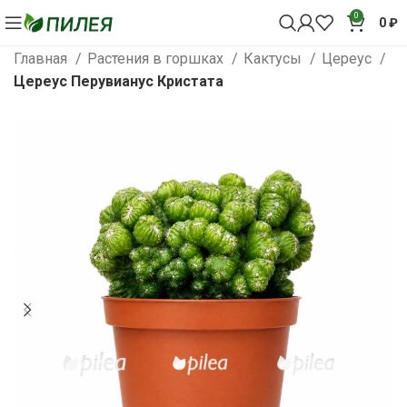
0
0
₽
Главная
Растения в горшках
Кактусы
Цереус
Цереус Перувианус Кристата