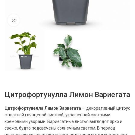
Нажмите, чтобы увеличить
Цитрофортунулла Лимон Вариегата
Цитрофортунелла Лимон Вариегата
— декоративный цитрус
с плотной глянцевой листвой, украшенной светлыми
кремовыми узорами. Вариегатные листья выглядят ярко и
свежо, будто подсвечены солнечным светом. В период
плодоношения растение покрывается ароматными жёлтыми