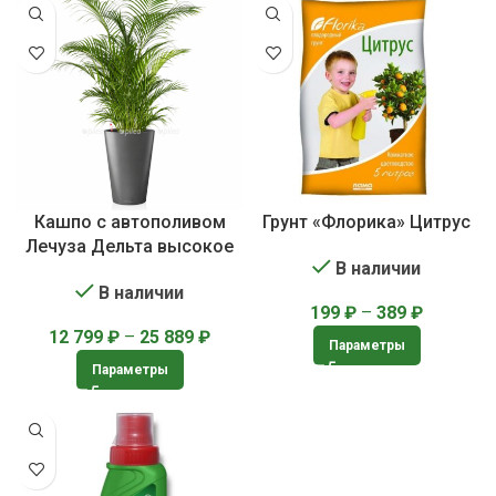
Кашпо с автополивом
Грунт «Флорика» Цитрус
Лечуза Дельта высокое
В наличии
В наличии
199
₽
–
389
₽
12 799
₽
–
25 889
₽
Параметры
Параметры