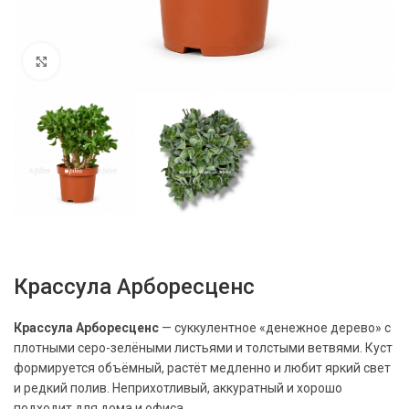
Нажмите, чтобы увеличить
Крассула Арборесценс
Крассула Арборесценс
— суккулентное «денежное дерево» с
плотными серо-зелёными листьями и толстыми ветвями. Куст
формируется объёмный, растёт медленно и любит яркий свет
и редкий полив. Неприхотливый, аккуратный и хорошо
подходит для дома и офиса.