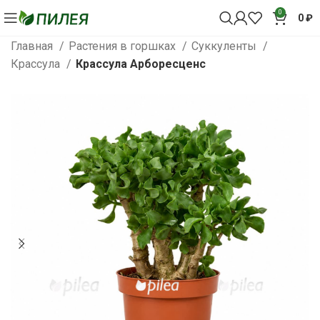
0
0
₽
Главная
Растения в горшках
Суккуленты
Крассула
Крассула Арборесценс