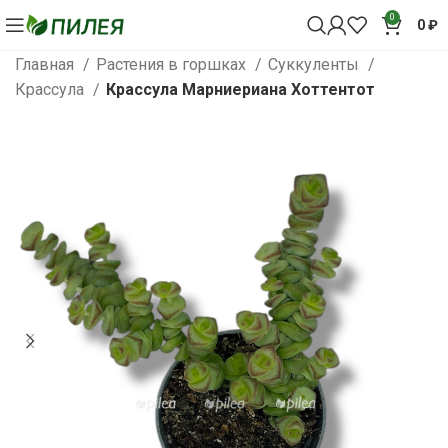
0
0
₽
Главная
Растения в горшках
Суккуленты
Крассула
Крассула Марниериана Хоттентот