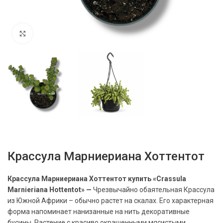
Нажмите, чтобы увеличить
Крассула Марниериана Хоттентот
Крассула Марниериана Хоттентот купить «
Crassula
Marnieriana
Hottentot» —
Чрезвычайно обаятельная Крассула
из Южной Африки – обычно растет на скалах. Его характерная
форма напоминает нанизанные на нить декоративные
бусины. Растение с красиво окрашенными мясистыми