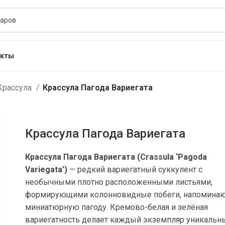
акты
Крассула
Крассула Пагода Вариегата
Крассула Пагода Вариегата
Крассула Пагода Вариегата (Crassula ‘Pagoda
Variegata’)
— редкий вариегатный суккулент с
необычными плотно расположенными листьями,
формирующими колонновидные побеги, напомина
миниатюрную пагоду. Кремово-белая и зелёная
вариегатность делает каждый экземпляр уникальн