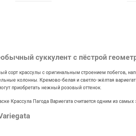
необычный суккулент с пёстрой геоме
онный сорт крассулы с оригинальным строением побегов, 
ельные колонны. Кремово-белая и светло-жёлтая вариегат
могут приобретать нежный розовый оттенок.
аске Крассула Пагода Вариегата считается одним из самы
ariegata