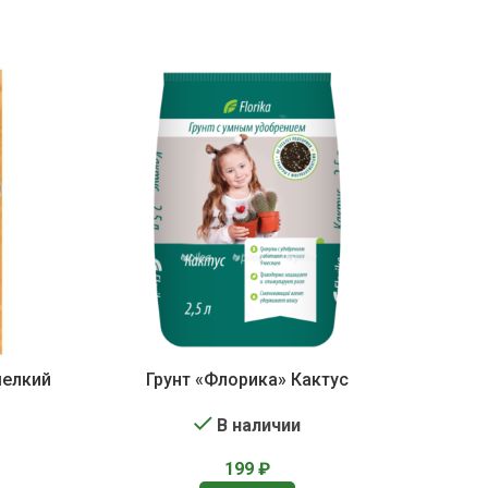
мелкий
Грунт «Флорика» Кактус
В наличии
199
₽