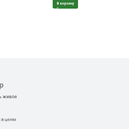
В корзину
р
ь живое
 в целях