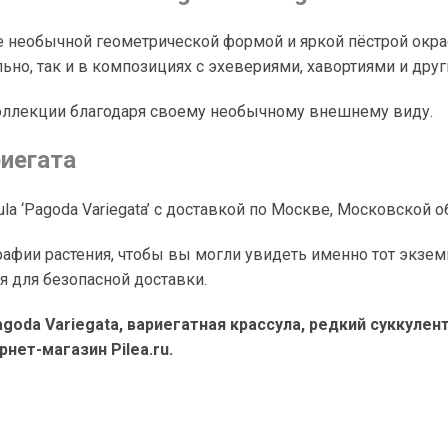
 необычной геометрической формой и яркой пёстрой окрас
ьно, так и в композициях с эхевериями, хавортиями и дру
коллекции благодаря своему необычному внешнему виду.
риегата
ula ‘Pagoda Variegata’ с доставкой по Москве, Московской о
ии растения, чтобы вы могли увидеть именно тот экземп
я для безопасной доставки.
agoda Variegata, вариегатная крассула, редкий суккуле
рнет-магазин Pilea.ru.