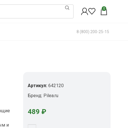
0
8 (800) 200-25-15
Артикул:
642120
Бренд:
Pilea.ru
489
₽
ющие
ым и