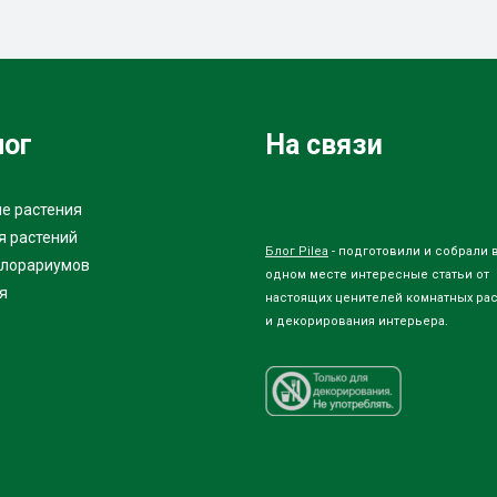
лог
На связи
е растения
я растений
Блог Pilea
- подготовили и собрали 
флорариумов
одном месте интересные статьи от
я
настоящих ценителей комнатных ра
и декорирования интерьера.