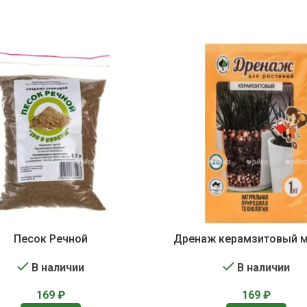
Песок Речной
Дренаж керамзитовый 
В наличии
В наличии
169
₽
169
₽