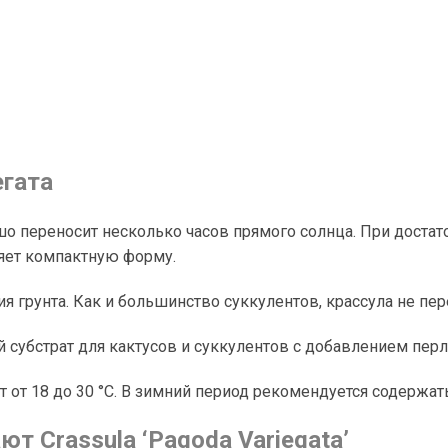
егата
о переносит несколько часов прямого солнца. При достат
няет компактную форму.
я грунта. Как и большинство суккулентов, крассула не пе
убстрат для кактусов и суккулентов с добавлением перли
от 18 до 30 °C. В зимний период рекомендуется содержать
 Crassula ‘Pagoda Variegata’