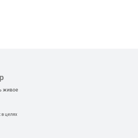
р
ь живое
 в целях