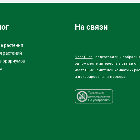
лог
На связи
е растения
я растений
Блог Pilea
- подготовили и собрали 
флорариумов
одном месте интересные статьи от
я
настоящих ценителей комнатных ра
и декорирования интерьера.