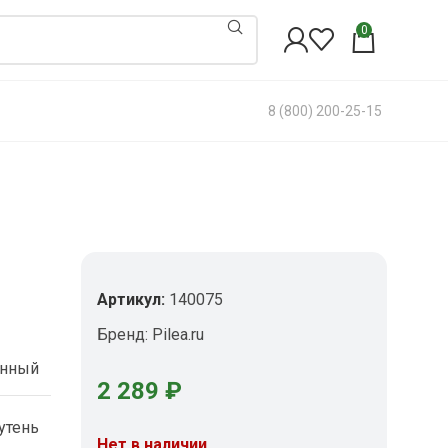
0
8 (800) 200-25-15
Артикул:
140075
Бренд:
Pilea.ru
енный
2 289
₽
утень
Нет в наличии