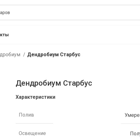
акты
дробиум
Дендробиум Старбус
Дендробиум Старбус
Характеристики
Полив
Умер
Освещение
Пол