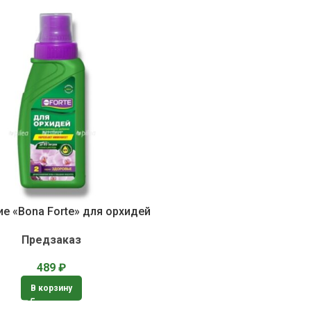
е «Bona Forte» для орхидей
Предзаказ
489
₽
В корзину