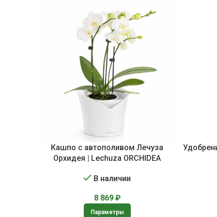
Кашпо с автополивом Лечуза
Удобрени
Орхидея | Lechuza ORCHIDEA
В наличии
8 869
₽
Параметры