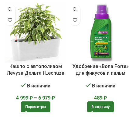
Кашпо с автополивом
Удобрение «Bona Forte»
Лечуза Дельта | Lechuza
для фикусов и пальм
Delta
В наличии
В наличии
489
₽
4 999
₽
–
6 979
₽
В корзину
Параметры