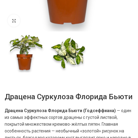
Нажмите, чтобы увеличить
Драцена Суркулоза Флорида Бьюти
Драцена Суркулоза Флорида Бьюти (Годсеффиана)
— один
из самых эффектных сортов драцены с густой листвой,
покрытой множеством кремово-жёлтых пятен. Главная
особенность растения — необычный «золотой» рисунок на
листьях, благодаря которому куст выглядит ярко и нарядно в