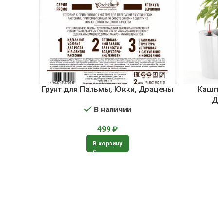
Грунт для Пальмы, Юкки, Драцены
Кашп
Д
В наличии
499
₽
В корзину