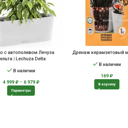
о с автополивом Лечуза
Дренаж керамзитовый 
ельта | Lechuza Delta
В наличии
В наличии
169
₽
4 999
₽
–
6 979
₽
В корзину
Параметры