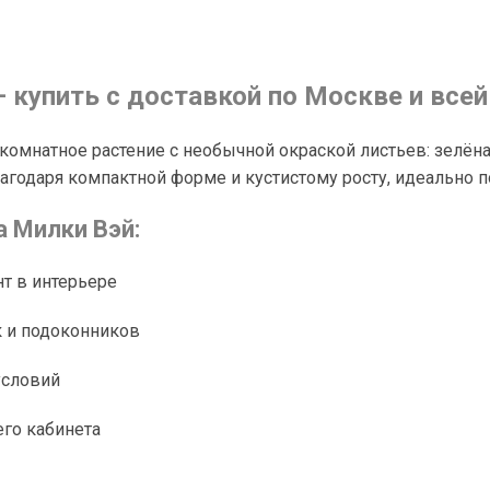
 купить с доставкой по Москве и всей
 комнатное растение с необычной окраской листьев: зелё
одаря компактной форме и кустистому росту, идеально по
 Милки Вэй:
т в интерьере
к и подоконников
условий
его кабинета