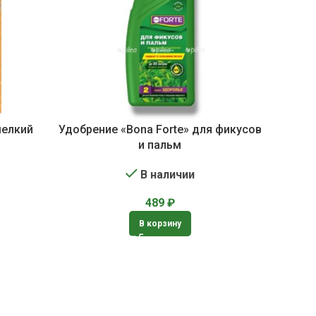
мелкий
Удобрение «Bona Forte» для фикусов
и пальм
В наличии
489
₽
В корзину