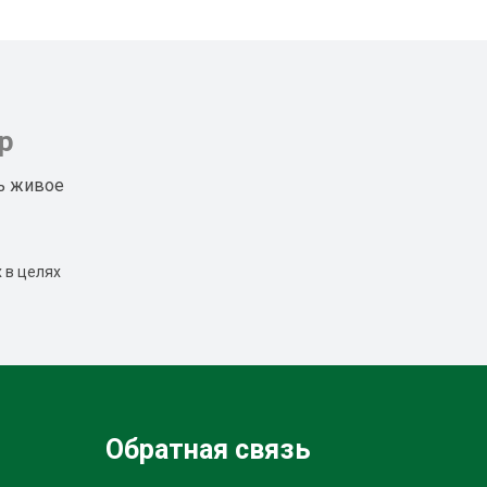
р
ь живое
 в целях
Обратная связь