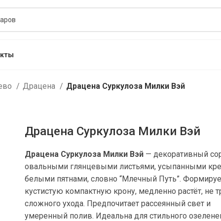
акты
рево
Драцена
Драцена Суркулоза Милки Вэй
Драцена Суркулоза Милки Вэй
Драцена Суркулоза Милки Вэй
— декоративный сор
овальными глянцевыми листьями, усыпанными кр
белыми пятнами, словно “Млечный Путь”. Формируе
кустистую компактную крону, медленно растёт, не т
сложного ухода. Предпочитает рассеянный свет и
умеренный полив. Идеальна для стильного озелене