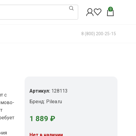
0
8 (800) 200-25-15
Артикул:
128113
т с
Бренд:
Pilea.ru
емово-
т
1 889
₽
ребует
ния
Нет в наличии