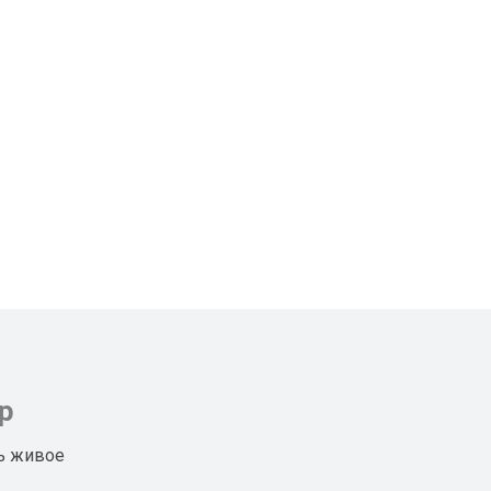
р
ь живое