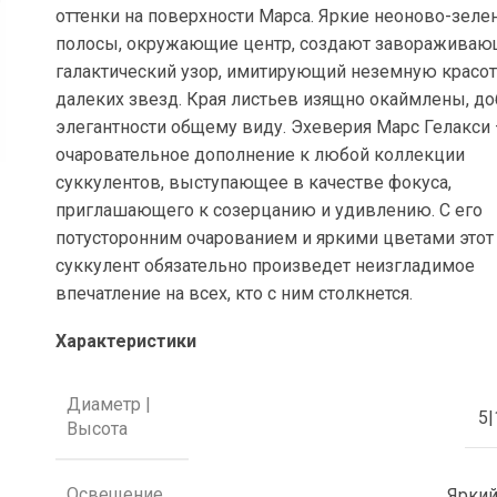
оттенки на поверхности Марса. Яркие неоново-зел
полосы, окружающие центр, создают заворажива
галактический узор, имитирующий неземную красот
далеких звезд. Края листьев изящно окаймлены, д
элегантности общему виду. Эхеверия Марс Гелакси
очаровательное дополнение к любой коллекции
суккулентов, выступающее в качестве фокуса,
приглашающего к созерцанию и удивлению. С его
потусторонним очарованием и яркими цветами этот
суккулент обязательно произведет неизгладимое
впечатление на всех, кто с ним столкнется.
Характеристики
Диаметр |
5|
Высота
Освещение
Яркий