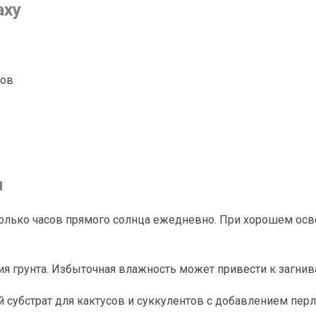
axy
ков
и
олько часов прямого солнца ежедневно. При хорошем осв
я грунта. Избыточная влажность может привести к загнив
убстрат для кактусов и суккулентов с добавлением перли