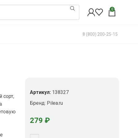
0
8 (800) 200-25-15
Артикул:
138327
 сорт,
Бренд:
Pilea.ru
в
етовую
279
₽
ые