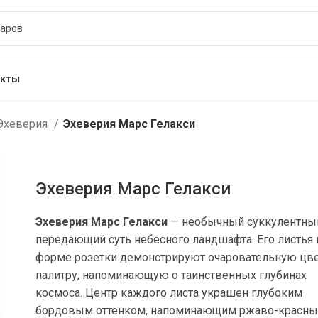
акты
Эхеверия
Эхеверия Марс Гелакси
Эхеверия Марс Гелакси
Эхеверия Марс Гелакси
— необычный суккулентный
передающий суть небесного ландшафта. Его листья 
форме розетки демонстрируют очаровательную цв
палитру, напоминающую о таинственных глубинах
космоса. Центр каждого листа украшен глубоким
бордовым оттенком, напоминающим ржаво-красн