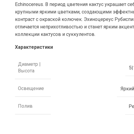
Echinocereus. В период цветения кактус украшает се
крупными яркими цветками, создающими эффект
контраст с окраской колючек. Эхиноцереус Рубиспи
отличается неприхотливостью и станет ярким акцен
коллекции кактусов и суккулентов.
Характеристики
Диаметр |
5|
Высота
Освещение
Яркий
Полив
Р