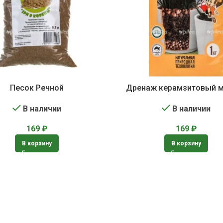
Песок Речной
Дренаж керамзитовый 
В наличии
В наличии
169
₽
169
₽
В корзину
В корзину