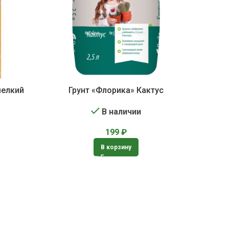
мелкий
Грунт «Флорика» Кактус
В наличии
199
₽
В корзину