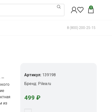
0
8 (800) 200-25-15
Артикул:
139198
)
—
Бренд:
Pilea.ru
ркого
ние
499
₽
ктная
м из