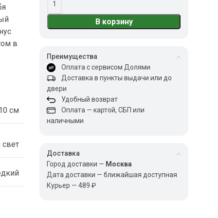
бя
ный
В корзину
нус
том в
Преимущества
Оплата с сервисом Долями
Доставка в пункты выдачи или до
двери
Удобный возврат
10 см
Оплата — картой, СБП или
наличными
 свет
Доставка
Город доставки —
Москва
едкий
Дата доставки — ближайшая доступная
Курьер — 489 ₽