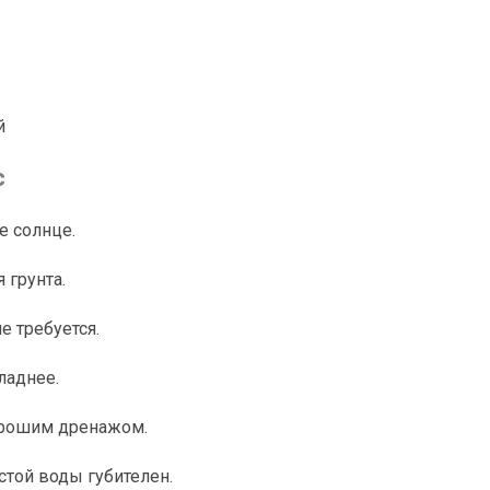
й
с
е солнце.
 грунта.
е требуется.
ладнее.
хорошим дренажом.
стой воды губителен.