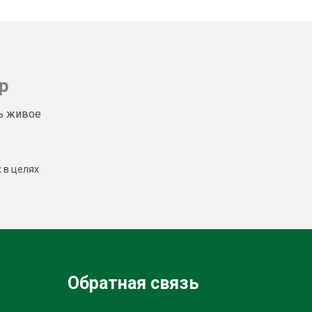
р
ь живое
 в целях
Обратная связь