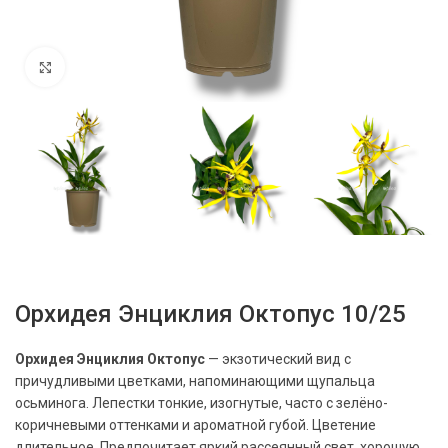
Нажмите, чтобы увеличить
Орхидея Энциклия Октопус 10/25
Орхидея Энциклия Октопус
— экзотический вид с
причудливыми цветками, напоминающими щупальца
осьминога. Лепестки тонкие, изогнутые, часто с зелёно-
коричневыми оттенками и ароматной губой. Цветение
длительное. Предпочитает яркий рассеянный свет, хорошую