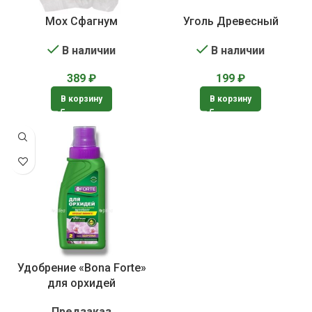
Мох Сфагнум
Уголь Древесный
В наличии
В наличии
389
₽
199
₽
В корзину
В корзину
Удобрение «Bona Forte»
для орхидей
Предзаказ