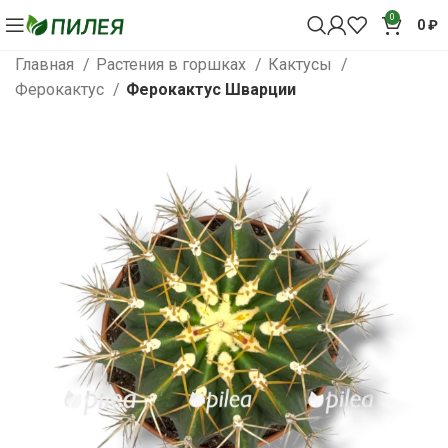
0
0
₽
Главная
Растения в горшках
Кактусы
Ферокактус
Ферокактус Шварции