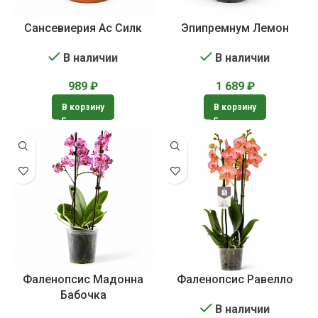
Сансевиерия Ас Силк
Эпипремнум Лемон
В наличии
В наличии
989
₽
1 689
₽
В корзину
В корзину
Фаленопсис Мадонна
Фаленопсис Равелло
Бабочка
В наличии