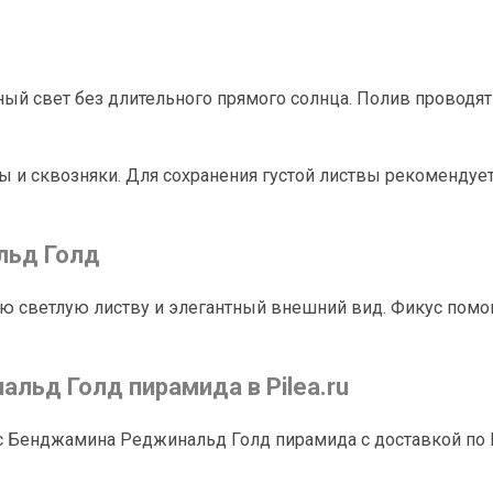
ый свет без длительного прямого солнца. Полив проводят
ы и сквозняки. Для сохранения густой листвы рекоменду
льд Голд
ю светлую листву и элегантный внешний вид. Фикус помо
льд Голд пирамида в Pilea.ru
кус Бенджамина Реджинальд Голд пирамида с доставкой по