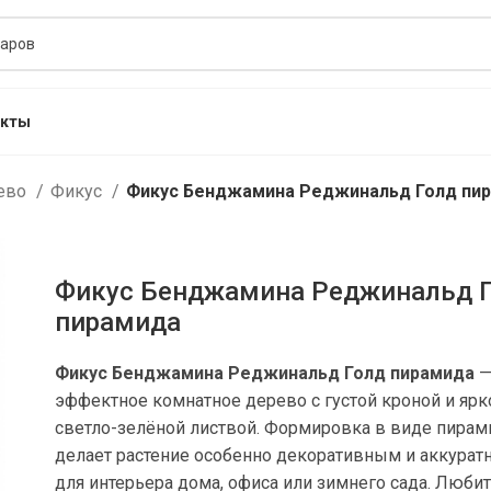
акты
рево
Фикус
Фикус Бенджамина Реджинальд Голд пи
Фикус Бенджамина Реджинальд 
пирамида
Фикус Бенджамина Реджинальд Голд пирамида
эффектное комнатное дерево с густой кроной и ярк
светло-зелёной листвой. Формировка в виде пира
делает растение особенно декоративным и аккура
для интерьера дома, офиса или зимнего сада. Любит