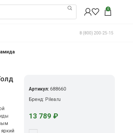
0
8 (800) 200-25-15
рамида
Голд
Артикул:
688660
Бренд:
Pilea.ru
—
ой
13 789
₽
миды
тным
 яркий