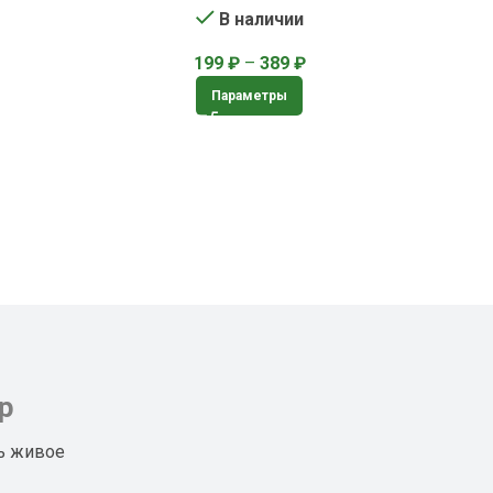
В наличии
199
₽
–
389
₽
Параметры
р
ь живое