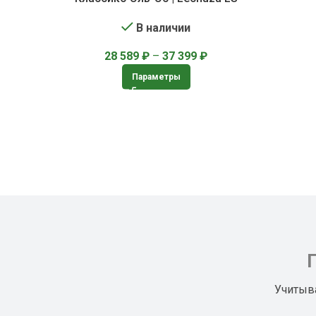
CLASSICO
В наличии
28 589
₽
–
37 399
₽
Параметры
Учитыв