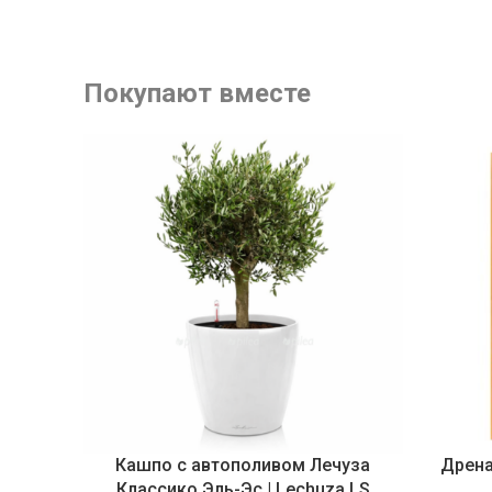
Покупают вместе
Кашпо с автополивом Лечуза
Дрена
Классико Эль-Эс | Lechuza LS