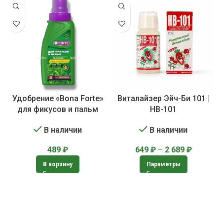
Удобрение «Bona Forte»
Виталайзер Эйч-Би 101 |
для фикусов и пальм
HB-101
В наличии
В наличии
489
₽
649
₽
–
2 689
₽
В корзину
Параметры