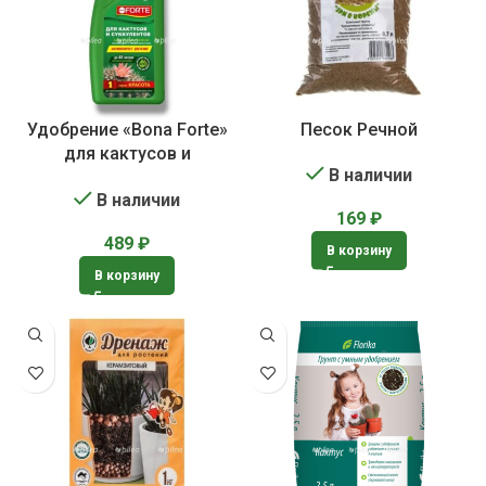
Удобрение «Bona Forte»
Песок Речной
для кактусов и
В наличии
суккулентов
В наличии
169
₽
489
₽
В корзину
В корзину