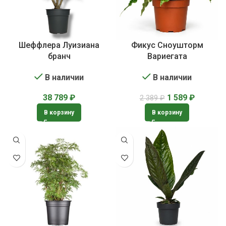
Шеффлера Луизиана
Фикус Сноушторм
бранч
Вариегата
В наличии
В наличии
38 789
₽
1 589
₽
2 389
₽
В корзину
В корзину