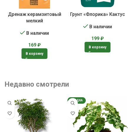
Дренаж керамзитовый
Грунт «Флорика» Кактус
мелкий
В наличии
В наличии
199
₽
169
₽
В корзину
В корзину
Недавно смотрели
СКИДКА