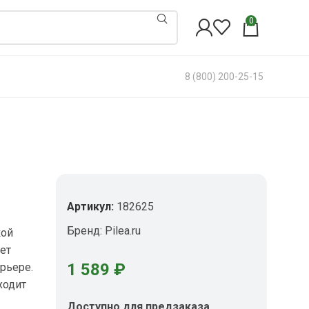
0
8 (800) 200-25-15
Артикул:
182625
Бренд:
Pilea.ru
кой
ет
1 589
₽
рьере.
ходит
Доступно для предзаказа