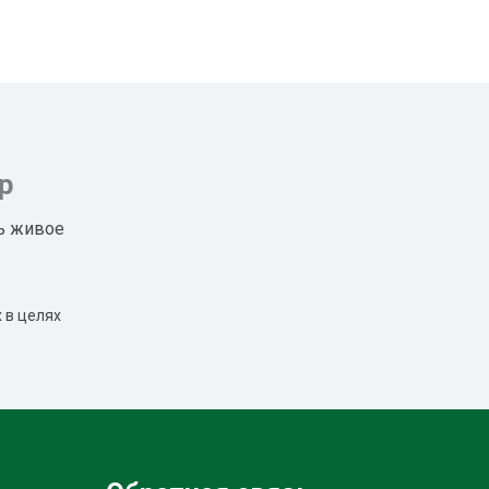
р
ь живое
 в целях