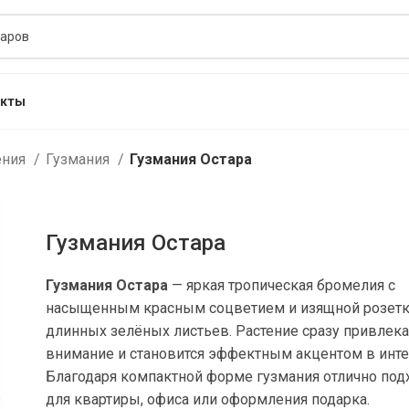
акты
ения
Гузмания
Гузмания Остара
Гузмания Остара
Гузмания Остара
— яркая тропическая бромелия с
насыщенным красным соцветием и изящной розет
длинных зелёных листьев. Растение сразу привлека
внимание и становится эффектным акцентом в инте
Благодаря компактной форме гузмания отлично под
для квартиры, офиса или оформления подарка.