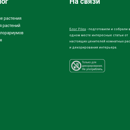
лог
На связи
е растения
я растений
Блог Pilea
- подготовили и собрали 
флорариумов
одном месте интересные статьи от
я
настоящих ценителей комнатных ра
и декорирования интерьера.