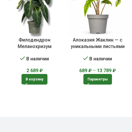
Филодендрон
Алоказия Жаклин — с
Меланохризум
уникальными листьями
В наличии
В наличии
2 689
₽
689
₽
–
13 789
₽
В корзину
Параметры