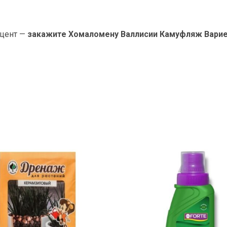
кцент —
закажите Хомаломену Валлисии Камуфляж Вари