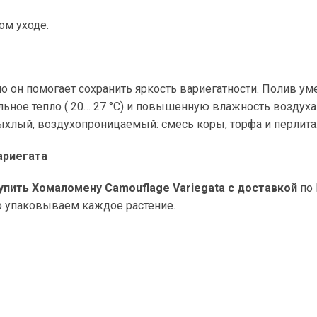
ом уходе.
о он помогает сохранить яркость вариегатности. Полив у
ное тепло ( 20… 27 °C) и повышенную влажность воздуха
ыхлый, воздухопроницаемый: смесь коры, торфа и перлита
ариегата
упить Хомаломену Camouflage Variegata с доставкой
по 
 упаковываем каждое растение.