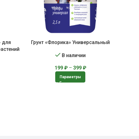
» для
Грунт «Флорика» Универсальный
растений
В наличии
199
₽
–
399
₽
Параметры