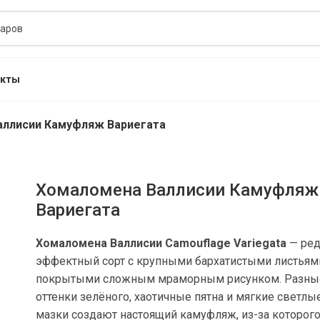
акты
аллисии Камуфляж Вариегата
Хомаломена Валлисии Камуфляж
Вариегата
Хомаломена Валлисии Camouflage Variegata
— ред
эффектный сорт с крупными бархатистыми листьям
покрытыми сложным мраморным рисунком. Разны
оттенки зелёного, хаотичные пятна и мягкие светлы
мазки создают настоящий камуфляж, из-за которог