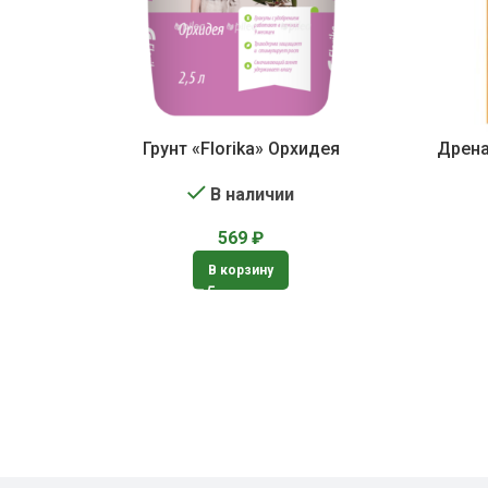
Грунт «Florika» Орхидея
Дрена
В наличии
569
₽
В корзину