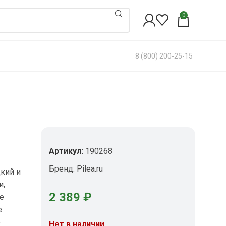
0
8 (800) 200-25-15
Артикул:
190268
Бренд:
Pilea.ru
кий и
и,
2 389
₽
е
е
о
Нет в наличии