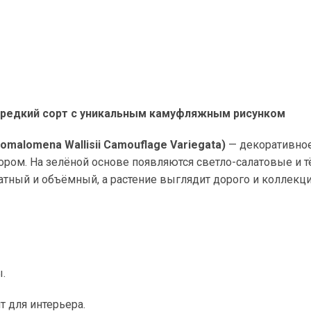
— редкий сорт с уникальным камуфляжным рисунком
alomena Wallisii Camouflage Variegata)
— декоративное
ром. На зелёной основе появляются светло-салатовые и 
атный и объёмный, а растение выглядит дорого и коллекци
.
т для интерьера.