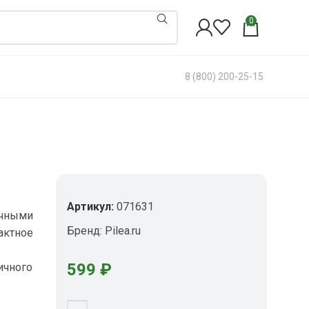
0
8 (800) 200-25-15
Артикул:
071631
ычными
Бренд:
Pilea.ru
актное
599
₽
ичного