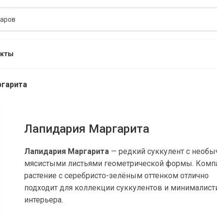
акты
ргарита
Лапидария Маргарита
Лапидария Маргарита
— редкий суккулент с необ
мясистыми листьями геометрической формы. Комп
растение с серебристо-зелёным оттенком отлично
подходит для коллекции суккулентов и минималист
интерьера.