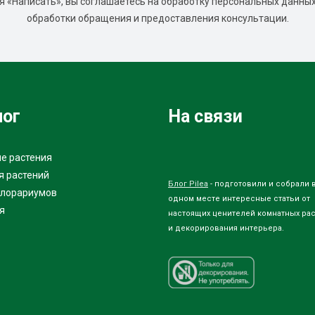
 «Написать», вы соглашаетесь на обработку персональных данных
обработки обращения и предоставления консультации.
лог
На связи
е растения
я растений
Блог Pilea
- подготовили и собрали 
флорариумов
одном месте интересные статьи от
я
настоящих ценителей комнатных ра
и декорирования интерьера.