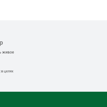
р
ь живое
 в целях