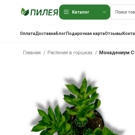
Каталог
Оплата
Доставка
Блог
Подарочная карта
Отзывы
Конт
Главная
Растения в горшках
Монадениум С