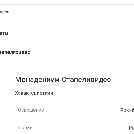
акты
тапелиоидес
Монадениум Стапелиоидес
Характеристики
Освещение
Яркий
Полив
Р