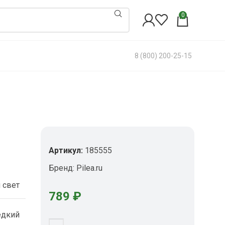
0
8 (800) 200-25-15
Артикул:
185555
Бренд:
Pilea.ru
 свет
789
₽
едкий