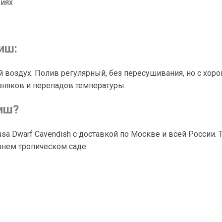
виях
иш:
 воздух. Полив регулярный, без пересушивания, но с хо
зняков и перепадов температуры.
иш?
a Dwarf Cavendish с доставкой по Москве и всей России. 
шнем тропическом саде.