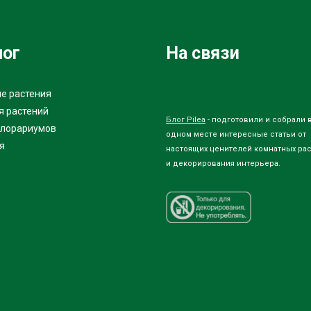
лог
На связи
е растения
я растений
Блог Pilea
- подготовили и собрали 
флорариумов
одном месте интересные статьи от
я
настоящих ценителей комнатных ра
и декорирования интерьера.