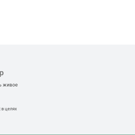
р
ь живое
 в целях