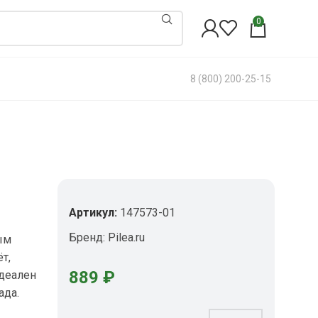
0
8 (800) 200-25-15
Артикул:
147573-01
Бренд:
Pilea.ru
ым
т,
889
₽
Идеален
ада.