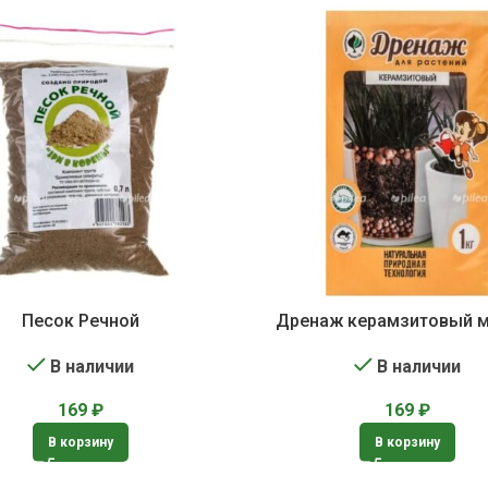
Песок Речной
Дренаж керамзитовый 
В наличии
В наличии
169
₽
169
₽
В корзину
В корзину