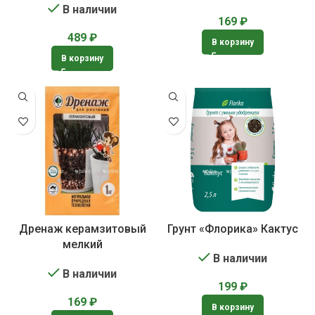
В наличии
169
₽
489
₽
В корзину
В корзину
Дренаж керамзитовый
Грунт «Флорика» Кактус
мелкий
В наличии
В наличии
199
₽
169
₽
В корзину