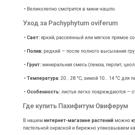
• Великолепно смотрится в мини-кашпо.
Уход за Pachyphytum oviferum
•
Свет:
яркий, рассеянный или мягкое прямое со
•
Полив:
редкий — после полного высыхания гру
•
Грунт:
минеральная смесь (пемза, перлит, цеоли
•
Температура:
20… 28 °C; зимой 10… 14 °C для п
•
Особенность:
листья легко повреждаются — ст
Где купить Пахифитум Овиферум
В нашем
интернет-магазине растений
можно
к
пастельной окраской и бережно упаковываем ка