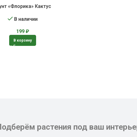
унт «Флорика» Кактус
В наличии
199
₽
В корзину
Подберём растения под ваш интерье