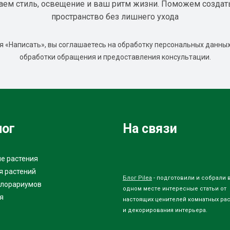
аем стиль, освещение и ваш ритм жизни. Поможем создат
пространство без лишнего ухода
 «Написать», вы соглашаетесь на обработку персональных данных
обработки обращения и предоставления консультации.
лог
На связи
е растения
я растений
Блог Pilea
- подготовили и собрали 
флорариумов
одном месте интересные статьи от
я
настоящих ценителей комнатных ра
и декорирования интерьера.