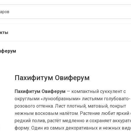
акты
иферум
Пахифитум Овиферум
Пахифитум Овиферум
— компактный суккулент с
округлыми «лунообразными» листьями голубовато-
розового оттенка. Лист плотный, матовый, покрыт
нежным восковым налётом. Растение любит яркий 
редкий полив, растёт медленно и сохраняет аккура
форму. Один из самых декоративных и нежных вид