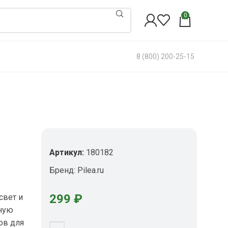
0
8 (800) 200-25-15
Артикул:
180182
Бренд:
Pilea.ru
299
₽
свет и
тную
ов для