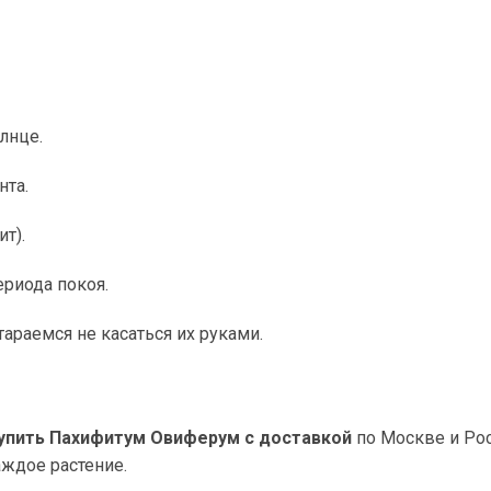
лнце.
нта.
т).
ериода покоя.
араемся не касаться их руками.
упить Пахифитум Овиферум с доставкой
по Москве и Рос
ждое растение.