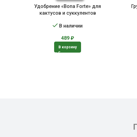
Удобрение «Bona Forte» для
Гр
кактусов и суккулентов
В наличии
489
₽
В корзину