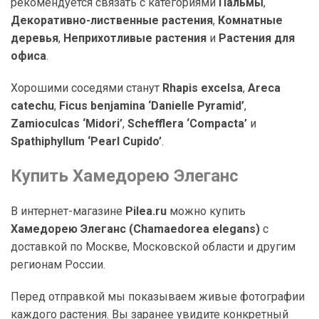
рекомендуется связать с категориями
Пальмы
,
Декоративно-лиственные растения
,
Комнатные
деревья
,
Неприхотливые растения
и
Растения для
офиса
.
Хорошими соседями станут
Rhapis excelsa
,
Areca
catechu
,
Ficus benjamina ‘Danielle Pyramid’
,
Zamioculcas ‘Midori’
,
Schefflera ‘Compacta’
и
Spathiphyllum ‘Pearl Cupido’
.
Купить Хамедорею Элеганс
В интернет-магазине
Pilea.ru
можно купить
Хамедорею Элеганс (Chamaedorea elegans)
с
доставкой по Москве, Московской области и другим
регионам России.
Перед отправкой мы показываем живые фотографии
каждого растения. Вы заранее увидите конкретный