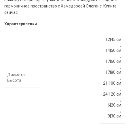
гармоничное пространство с Хамедореей Элеганс. Купите
сейчас!
Характеристики
12|45 см
,
14|50 см
,
17|60 см
,
17|80 см
Диаметр |
,
Высота
21|100 см
,
24|120 см
,
6|20 см
,
9|30 см