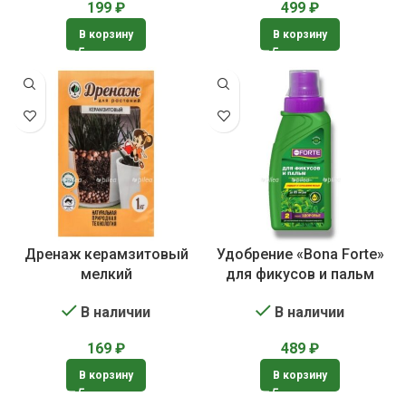
199
₽
499
₽
В корзину
В корзину
Дренаж керамзитовый
Удобрение «Bona Forte»
мелкий
для фикусов и пальм
В наличии
В наличии
169
₽
489
₽
В корзину
В корзину