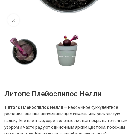
Нажмите, чтобы увеличить
Литопс Плейоспилос Нелли
Литопс Плейоспилос Нелли
— необычное суккулентное
растение, внешне напоминающее камень или расколотую
гальку. Его плотные, серо-зелёные листья покрыты точечным
узором и часто радуют одиночным ярким цветком, похожим
на маргаритку. Нелли — настоящий коллекционный