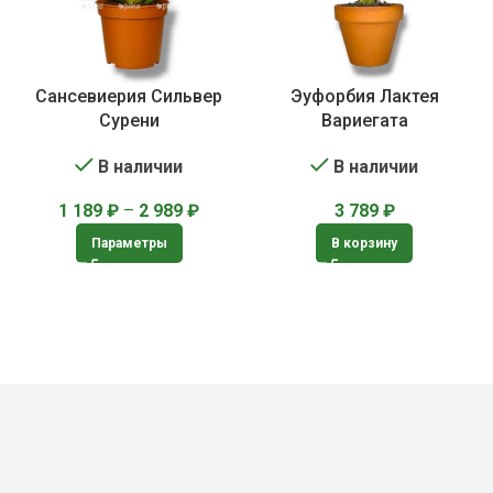
Сансевиерия Сильвер
Эуфорбия Лактея
Сурени
Вариегата
В наличии
В наличии
1 189
₽
–
2 989
₽
3 789
₽
Параметры
В корзину