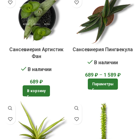
Сансевиерия Артистик
Сансевиерия Пингвекула
Фан
В наличии
В наличии
689
₽
–
1 589
₽
689
₽
Параметры
В корзину