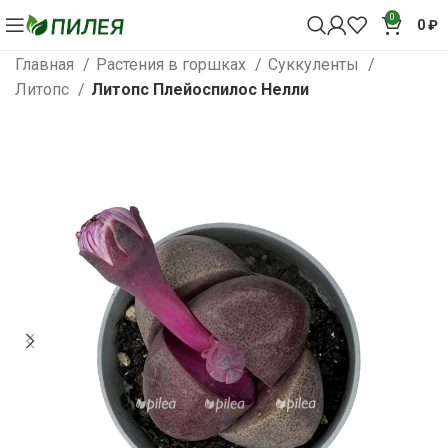
0
0
₽
Главная
Растения в горшках
Суккуленты
Литопс
Литопс Плейоспилос Нелли