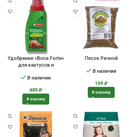
Удобрение «Bona Forte»
Песок Речной
для кактусов и
В наличии
суккулентов
В наличии
169
₽
489
₽
В корзину
В корзину