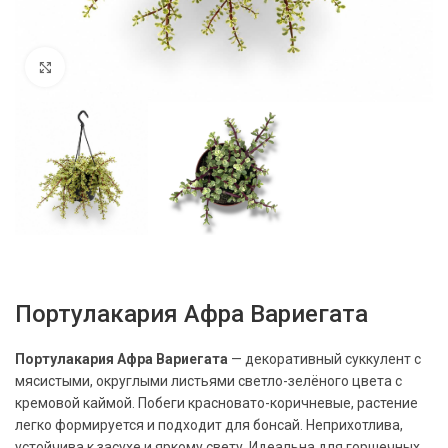
Нажмите, чтобы увеличить
Портулакария Афра Вариегата
Портулакария Афра Вариегата
— декоративный суккулент с
мясистыми, округлыми листьями светло-зелёного цвета с
кремовой каймой. Побеги красновато-коричневые, растение
легко формируется и подходит для бонсай. Неприхотлива,
устойчива к засухе и яркому свету. Идеальна для горшечных