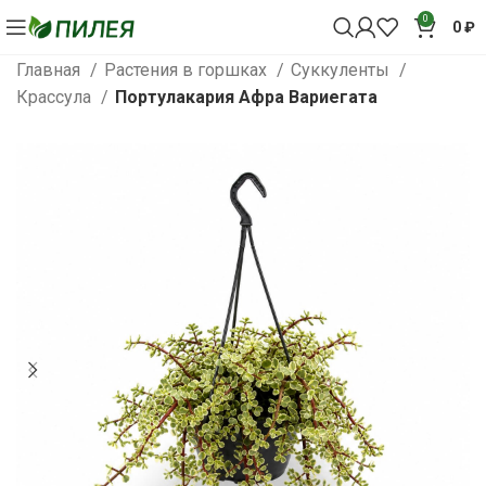
0
0
₽
Главная
Растения в горшках
Суккуленты
Крассула
Портулакария Афра Вариегата