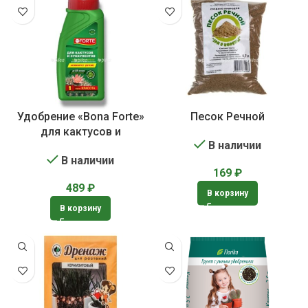
Удобрение «Bona Forte»
Песок Речной
для кактусов и
В наличии
суккулентов
В наличии
169
₽
489
₽
В корзину
В корзину