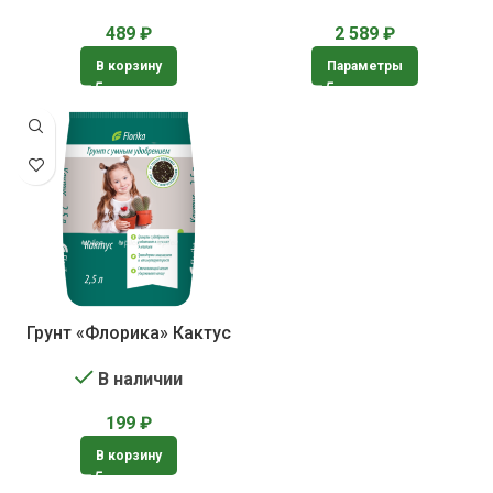
489
₽
2 589
₽
В корзину
Параметры
Грунт «Флорика» Кактус
В наличии
199
₽
В корзину