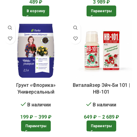
489
₽
3 989
₽
В корзину
Параметры
Грунт «Флорика»
Виталайзер Эйч-Би 101 |
Универсальный
HB-101
В наличии
В наличии
199
₽
–
399
₽
649
₽
–
2 689
₽
Параметры
Параметры