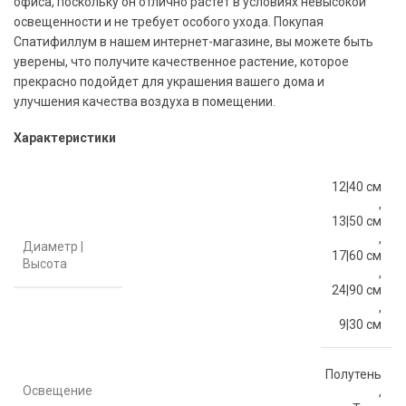
офиса, поскольку он отлично растет в условиях невысокой
освещенности и не требует особого ухода. Покупая
Спатифиллум в нашем интернет-магазине, вы можете быть
уверены, что получите качественное растение, которое
прекрасно подойдет для украшения вашего дома и
улучшения качества воздуха в помещении.
Характеристики
12|40 см
,
13|50 см
,
Диаметр |
17|60 см
Высота
,
24|90 см
,
9|30 см
Полутень
Освещение
,