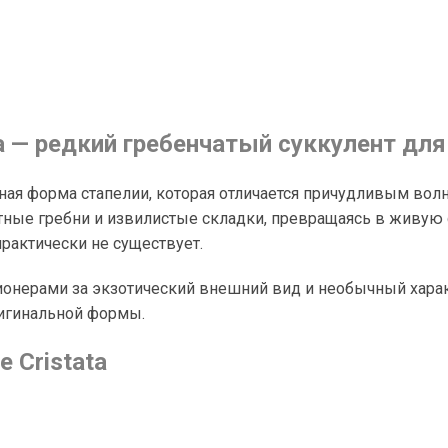
а — редкий гребенчатый суккулент дл
статная форма стапелии, которая отличается причудливым в
тные гребни и извилистые складки, превращаясь в живую 
рактически не существует.
ионерами за экзотический внешний вид и необычный характ
игинальной формы.
e Cristata