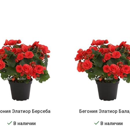
ония Элатиор Берсеба
Бегония Элатиор Бал
В наличии
В наличии