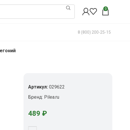
0
8 (800) 200-25-15
бегоний
Артикул:
029622
Бренд:
Pilea.ru
489
₽