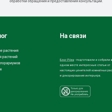
обработки обращения и предоставления консультации.
лог
На связи
е растения
я растений
Блог Pilea
- подготовили и собрали 
флорариумов
одном месте интересные статьи от
я
настоящих ценителей комнатных ра
и декорирования интерьера.