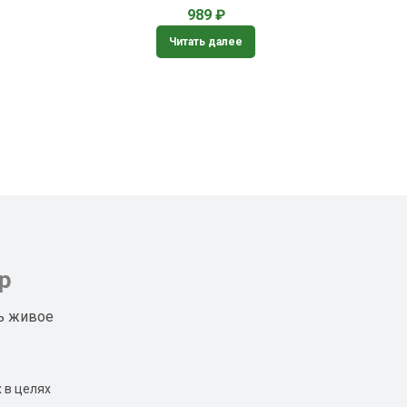
989
₽
Читать далее
р
ь живое
 в целях