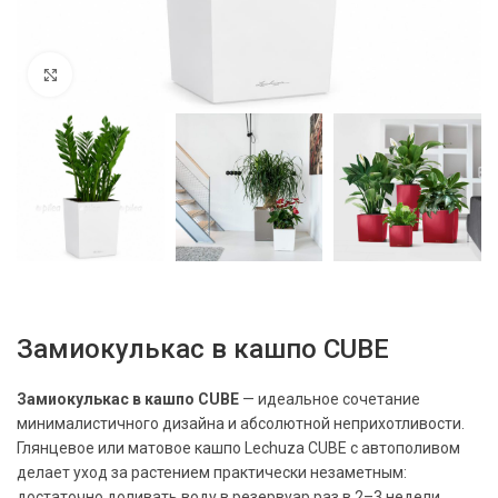
Нажмите, чтобы увеличить
Замиокулькас в кашпо CUBE
Замиокулькас в кашпо CUBE
— идеальное сочетание
минималистичного дизайна и абсолютной неприхотливости.
Глянцевое или матовое кашпо Lechuza CUBE с автополивом
делает уход за растением практически незаметным:
достаточно доливать воду в резервуар раз в 2–3 недели.