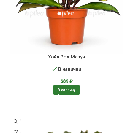
Хойя Ред Марун
В наличии
689
₽
В корзину