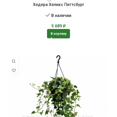
Хедера Хеликс Питтсбург
В наличии
5 689
₽
В корзину