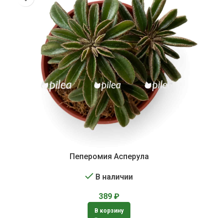
Пеперомия Асперула
В наличии
389
₽
В корзину