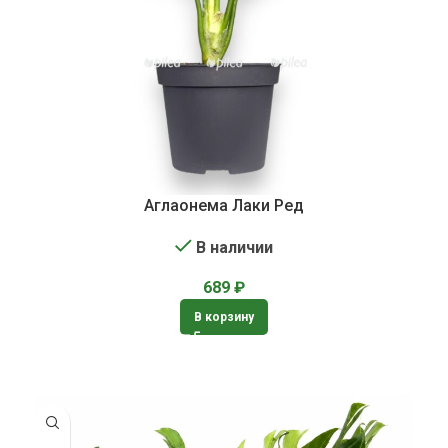
Аглаонема Лаки Ред
В наличии
689
₽
В корзину