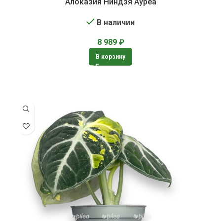
Алоказия Ниндзя Ауреа
В наличии
8 989
₽
В корзину