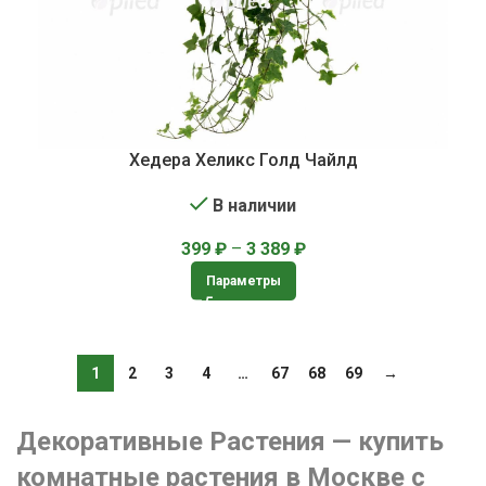
Хедера Хеликс Голд Чайлд
В наличии
399
₽
–
3 389
₽
Параметры
1
2
3
4
…
67
68
69
→
Декоративные Растения — купить
комнатные растения в Москве с