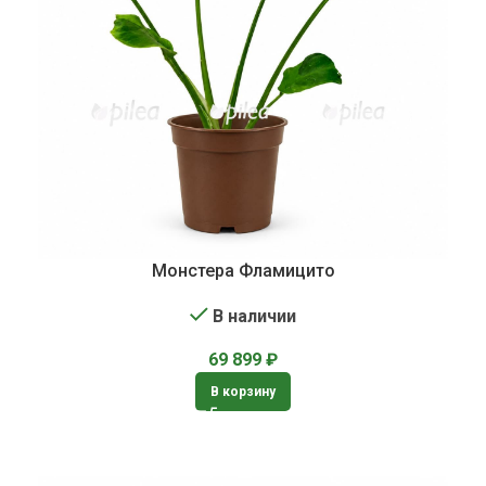
Монстера Фламицито
В наличии
69 899
₽
В корзину