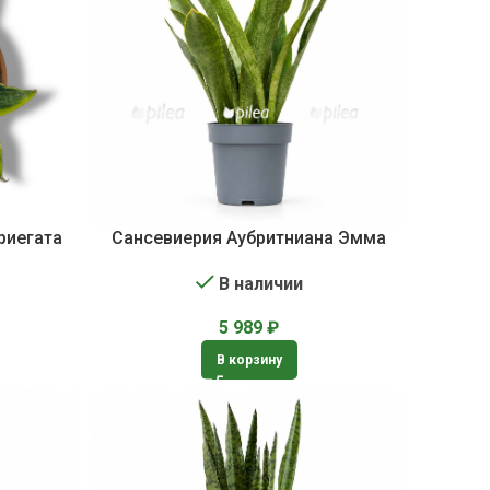
риегата
Сансевиерия Аубритниана Эмма
В наличии
5 989
₽
В корзину