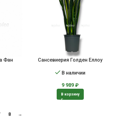
а Фан
Сансевиерия Голден Еллоу
В наличии
9 989
₽
В корзину
7
8
→