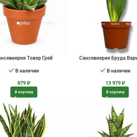
ансевиерия Товер Грей
Сансевиерия Бруда Вар
В наличии
В наличии
879
₽
13 979
₽
В корзину
В корзину