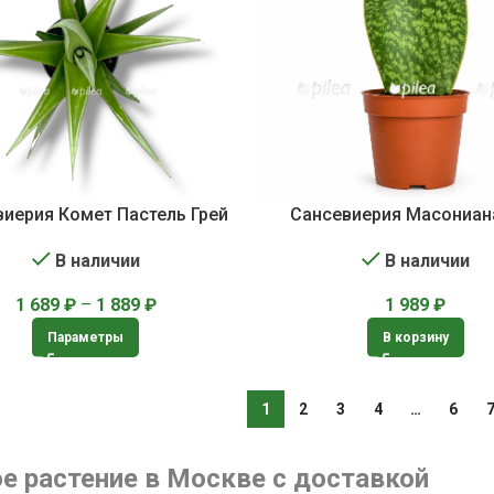
виерия Комет Пастель Грей
Сансевиерия Масониан
В наличии
В наличии
1 689
₽
–
1 889
₽
1 989
₽
Параметры
В корзину
1
2
3
4
…
6
е растение в Москве с доставкой