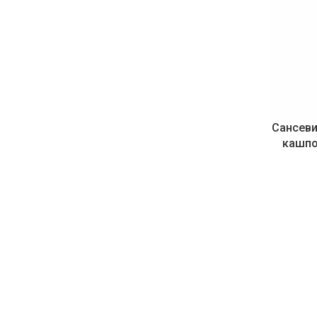
Сансеви
кашпо
автоп