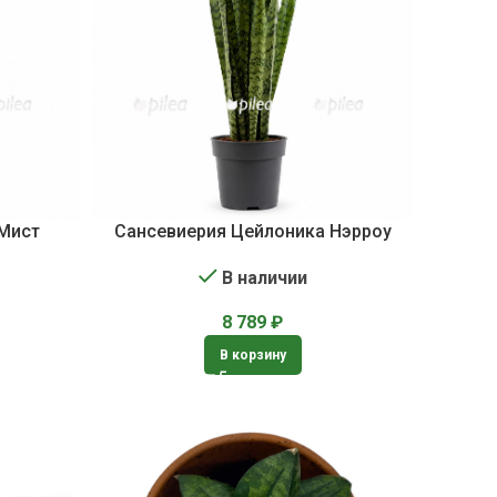
 Мист
Сансевиерия Цейлоника Нэрроу
В наличии
8 789
₽
В корзину