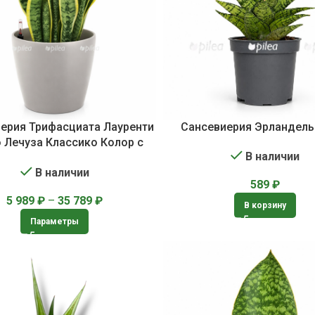
ерия Трифасциата Лауренти
Сансевиерия Эрландель
 Лечуза Классико Колор с
В наличии
оливом, живое комнатное
В наличии
растение
589
₽
5 989
₽
–
35 789
₽
В корзину
Параметры