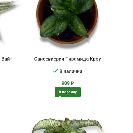
 Вайт
Сансевиерия Пирамида Кроу
В наличии
989
₽
В корзину