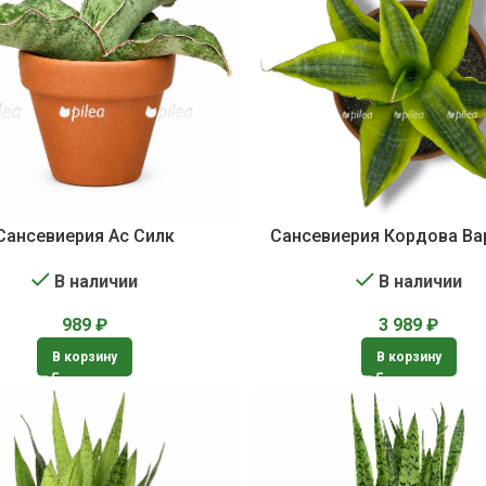
Сансевиерия Ас Силк
Сансевиерия Кордова Ва
В наличии
В наличии
989
₽
3 989
₽
В корзину
В корзину