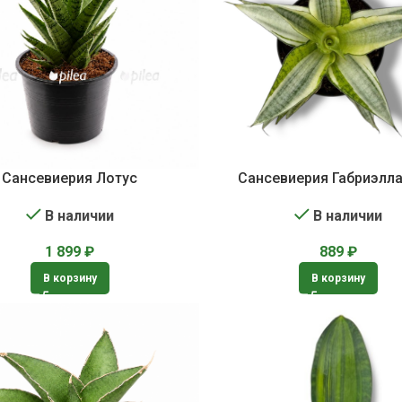
Сансевиерия Лотус
Сансевиерия Габриэлла
В наличии
В наличии
1 899
₽
889
₽
В корзину
В корзину