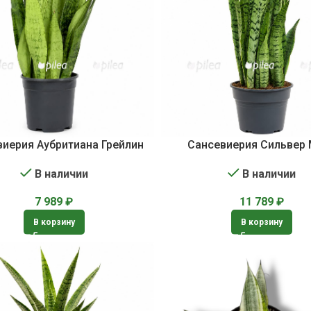
виерия Аубритиана Грейлин
Сансевиерия Сильвер
В наличии
В наличии
7 989
₽
11 789
₽
В корзину
В корзину