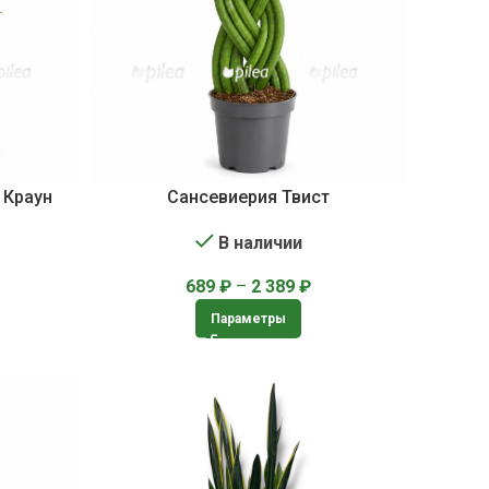
 Краун
Сансевиерия Твист
В наличии
689
₽
–
2 389
₽
Параметры