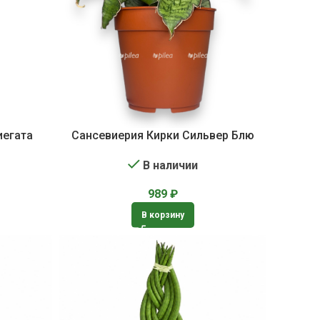
иегата
Сансевиерия Кирки Сильвер Блю
В наличии
989
₽
В корзину