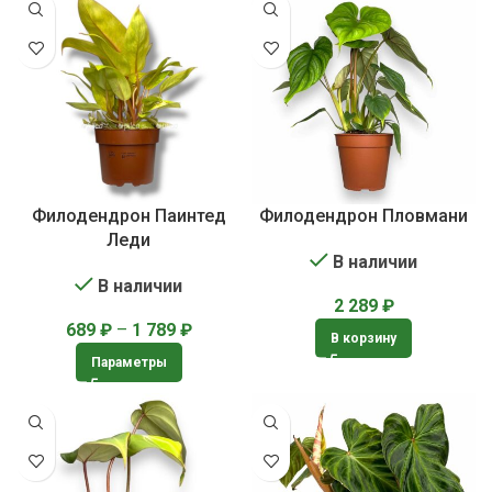
Филодендрон Паинтед
Филодендрон Пловмани
Леди
В наличии
В наличии
2 289
₽
689
₽
–
1 789
₽
В корзину
Параметры