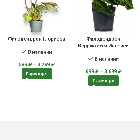
Филодендрон Глориоза
Филодендрон
Веррукозум Инсенси
В наличии
В наличии
589
₽
–
3 289
₽
699
₽
–
3 689
₽
Параметры
Параметры