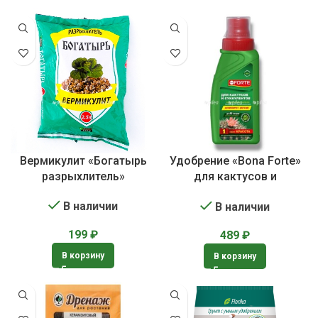
Вермикулит «Богатырь
Удобрение «Bona Forte»
разрыхлитель»
для кактусов и
суккулентов
В наличии
В наличии
199
₽
489
₽
В корзину
В корзину