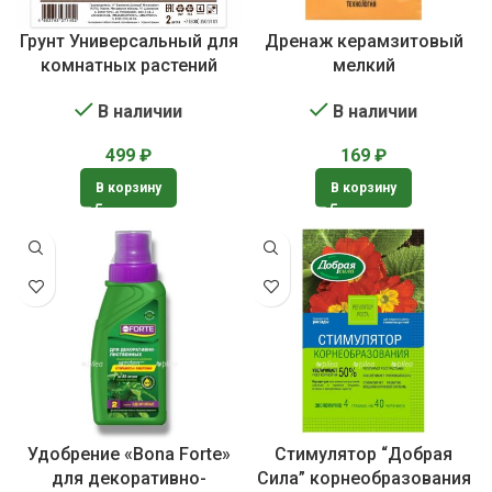
Грунт Универсальный для
Дренаж керамзитовый
комнатных растений
мелкий
В наличии
В наличии
499
₽
169
₽
В корзину
В корзину
Удобрение «Bona Forte»
Стимулятор “Добрая
для декоративно-
Сила” корнеобразования