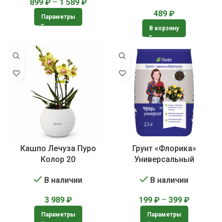
899
₽
–
1 589
₽
489
₽
Параметры
В корзину
Кашпо Лечуза Пуро
Грунт «Флорика»
Колор 20
Универсальный
В наличии
В наличии
3 989
₽
199
₽
–
399
₽
Параметры
Параметры